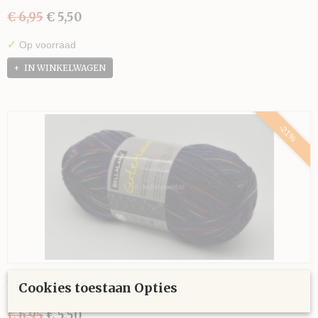
€ 6,95
€ 5,50
✓
Op voorraad
IN WINKELWAGEN
-21%
Bella Lana Grute-Laune 474
Cookies toestaan Opties
Bella Lana Grute-Laune 474 is een vier draads sokkenwol in…
€ 6,95
€ 5,50