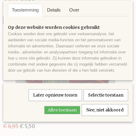
Toestemming
Details
Over
✓
Op voorraad
IN WINKELWAGEN
Op deze website worden cookies gebruikt
Cookies worden door ons gebruikt voor verkeersanalyse, het
aanbieden van sociale media-functies en het personaliseren van
informatie en advertenties. Daarnaast verlenen we onze sociale
-21%
media-, advertentie- en analysepartners toegang tot informatie over
hoe u onze site gebruikt. Zij kunnen deze informatie gebruiken in
combinatie met andere gegevens die zij mogelijk hebben verzameld
door uw gebruik van hun diensten of die u hen hebt verstrekt.
Later opnieuw tonen
Selectie toestaan
Bella Lana Grute-Laune 476
Alles toestaan
Nee, niet akkoord
Bella Lana Grute-Laune 476 is een vier draads sokkenwol in…
€ 6,95
€ 5,50