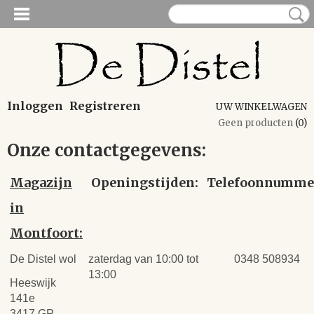
Inloggen
Registreren
UW WINKELWAGEN
Geen producten
(0)
Onze contactgegevens:
Magazijn
Openingstijden:
Telefoonnumme
in
Montfoort:
De Distel wol
zaterdag van 10:00 tot
0348 508934
13:00
Heeswijk
141e
3417 GP