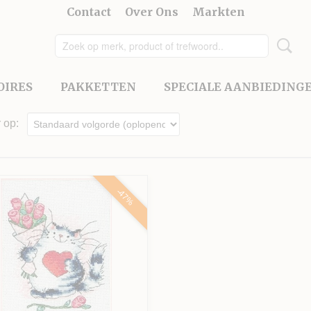
Contact
Over Ons
Markten
OIRES
PAKKETTEN
SPECIALE AANBIEDING
r op:
-47%