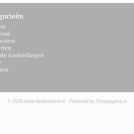
gorieën
en
iaal
soires
tten
ale Aanbiedingen
w
ren
© 2026 www.dedistelwol.nl - Powered by Shoppagina.nl