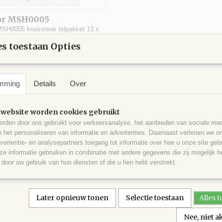
or MSH0005
SH0005 kruissteek telpakket 13 x
evat Aida…
s toestaan Opties
5
€ 7,95
mming
Details
Over
 website worden cookies gebruikt
rden door ons gebruikt voor verkeersanalyse, het aanbieden van sociale med
n het personaliseren van informatie en advertenties. Daarnaast verlenen we o
vertentie- en analysepartners toegang tot informatie over hoe u onze site gebru
e informatie gebruiken in combinatie met andere gegevens die zij mogelijk 
door uw gebruik van hun diensten of die u hen hebt verstrekt.
Later opnieuw tonen
Selectie toestaan
Alles 
Nee, niet 