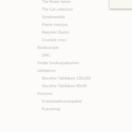
The flower fairies
The Cat collection
Sendimentals
Kleine mensjes
Marjolein Bastin
Counted cross
Borduurzijde
DMC
Kinder borduurpakketten
tafellakens
Decoline Tafellaken 130x160
Decoline Tafellaken 80x80
Kussens
Kruissteekkussenpaket
Kussenrug