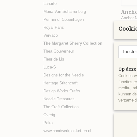
Lanarte
Anch
Maria Van Scharrenburg
Anchor M
Permin of Copenhagen
10 cm B
Royal Paris
Cookie
€ 14,9
Vervaco
The Margaret Sherry Collection
Thea Gouverneur
Toeste
Fleur de Lis
Luca-S
Op deze
Designs for the Needle
Cookies wo
functies e
Heritage Stitchcraft
media-, ad
Design Works Crafts
kunnen dez
Needle Treasures
verzameld 
The Craft Collection
Overig
Pako
www.handwerkpakketten.nl