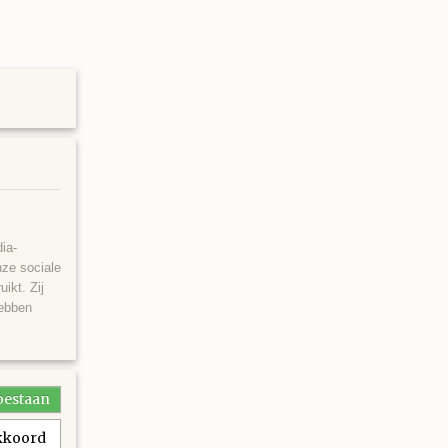
ia-
nze sociale
ikt. Zij
hebben
toestaan
akkoord