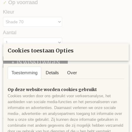
Op voorraad
✓
Kleur
Aantal
Cookies toestaan Opties
IN WINKELWAGEN
Toestemming
Details
Over
Specificaties
Op deze website worden cookies gebruikt
Haaknaalddikte
Omschrijving
Cookies worden door ons gebruikt voor verkeersanalyse, het
2 - 2.5
aanbieden van sociale media-functies en het personaliseren van
Naalddikte
Kid's cap Owl is een superleuk haakpakket om een hippe
informatie en advertenties. Daarnaast verlenen we onze sociale
4 - 4 ½
kindermuts te haken. Ze zijn in diverse vrolijke kleuren te
media-, advertentie- en analysepartners toegang tot informatie over
Stekenverhouding (10x10 cm)
verkrijgen. Deze muts is erg leuk om als kado te geven! Het
hoe u onze site gebruikt. Zij kunnen deze informatie gebruiken in
18 steken x 24 naalden
patroon zit in het pakketje en is voor 4, 6 of 8 jaar.
combinatie met andere gegevens die zij mogelijk hebben verzameld
door uw gebruik van hun diensten of die u hen hebt verstrekt.