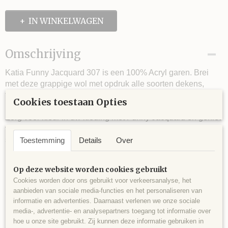
IN WINKELWAGEN
Omschrijving
Katia Funny Jacquard 307 is een 100% Acryl garen. Brei
met deze grappige wol met opdruk alle soorten dekens,
truien voor het hele gezin of accessoires. De jacquard-
Cookies toestaan Opties
motieven komen tijdens het breien vanzelf tevoorschijn.
Zorg voor kleur in uw kleding met Funny Jacquard en geniet
van het trendy, ongecompliceerde design met opdruk. Met
slechts een bol kunt u al een sjaal breien.
Toestemming
Details
Over
Op deze website worden cookies gebruikt
100% Acryl.
Cookies worden door ons gebruikt voor verkeersanalyse, het
aanbieden van sociale media-functies en het personaliseren van
200 gram ca. 640 meter.
informatie en advertenties. Daarnaast verlenen we onze sociale
Naalddikte is 3½ - 4.
media-, advertentie- en analysepartners toegang tot informatie over
hoe u onze site gebruikt. Zij kunnen deze informatie gebruiken in
Steekverhouding is 23 steken en 30 naalden breien.