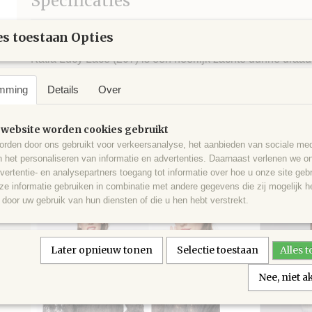
Specificaties
Netto gewicht
50,00 g
Omschrijving
s toestaan Opties
Looplengte
ca. 315 m
Naalddikte
4 - 5
Katia Lucy Lace (207) is een heerlijk zachte dunne draad
Stekenverhouding (10x10 cm)
19 steken x 27 naal
gaat en door de grote looplengte zeer zuinig in gebruik.
mming
van Wol en Alpaca wordt het brei of haakwerk heel licht 
Details
Over
behagelijk warm in het dragen.
3 bollen voor een trui maat 42.
 website worden cookies gebruikt
rden door ons gebruikt voor verkeersanalyse, het aanbieden van sociale med
40% Merino Superwash, 40% Acryl en 20% Alpaca Super
n het personaliseren van informatie en advertenties. Daarnaast verlenen we o
vertentie- en analysepartners toegang tot informatie over hoe u onze site gebru
e informatie gebruiken in combinatie met andere gegevens die zij mogelijk 
door uw gebruik van hun diensten of die u hen hebt verstrekt.
Later opnieuw tonen
Selectie toestaan
Alles 
Nee, niet 