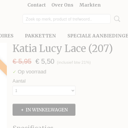
Contact
Over Ons
Markten
OIRES
PAKKETTEN
SPECIALE AANBIEDING
Katia Lucy Lace (207)
€ 5,95
€ 5,50
(inclusief btw 21%)
Op voorraad
✓
Aantal
IN WINKELWAGEN