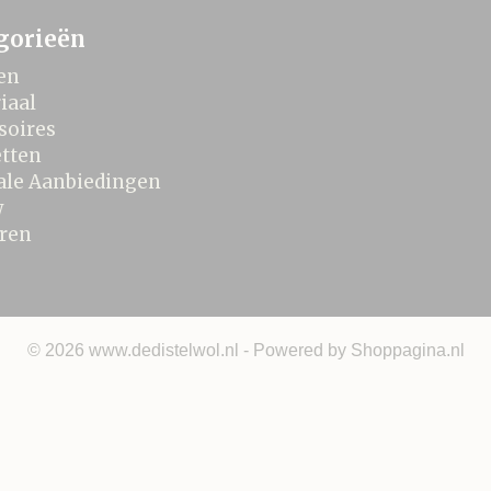
gorieën
en
iaal
soires
tten
ale Aanbiedingen
w
ren
© 2026 www.dedistelwol.nl - Powered by Shoppagina.nl