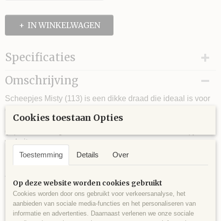
IN WINKELWAGEN
Specificaties
Netto gewicht
Omschrijving
100,00 g
Looplengte
Scheepjes Misty (113) is een dikke draad die ideaal is voor
ca. 55 m
groffe sjalen en andere groffe breisels of haaksels.
Cookies toestaan Opties
Naalddikte
Hieronder hebben we een aantal links van leuke patronen
12
geplaatst die u gratis kunt downloaden van de scheepjes
Stekenverhouding (10x10 cm)
website.
7 steken x 10 naalden
Toestemming
Details
Over
40% Wol, 40% Acryl en 20% Polyester
Op deze website worden cookies gebruikt
Een tas
Cookies worden door ons gebruikt voor verkeersanalyse, het
aanbieden van sociale media-functies en het personaliseren van
Damescapuchon met schouderstuk
informatie en advertenties. Daarnaast verlenen we onze sociale