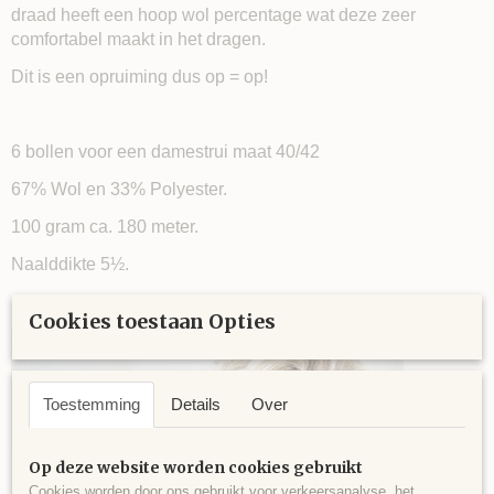
draad heeft een hoop wol percentage wat deze zeer
comfortabel maakt in het dragen.
Dit is een opruiming dus op = op!
6 bollen voor een damestrui maat 40/42
67% Wol en 33% Polyester.
100 gram ca. 180 meter.
Naalddikte 5½.
Cookies toestaan Opties
Toestemming
Details
Over
Op deze website worden cookies gebruikt
Cookies worden door ons gebruikt voor verkeersanalyse, het