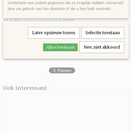
effect.
combinatie met andere gegevens die zij mogelijk hebben verzameld
door uw gebruik van hun diensten of die u hen hebt verstrekt.
14 bollen voor een trui maat 40/42
50 gram ca. 70 meter looplengte.
Later opnieuw tonen
Selectie toestaan
40% Wol, 40% Polyamide en 20% Acryl.
Alles toestaan
Nee, niet akkoord
Naalddikte 4 - 5
Ook interessant