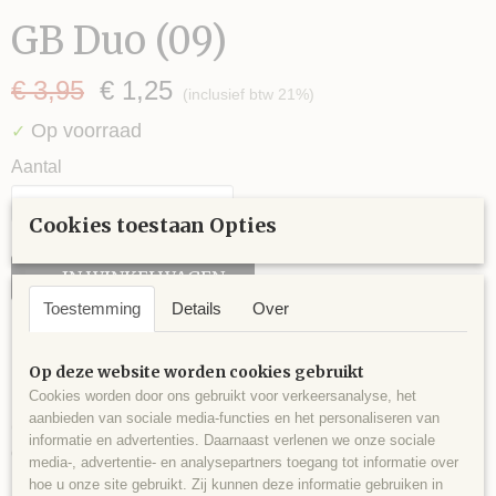
GB Duo (09)
€ 3,95
€ 1,25
(inclusief btw 21%)
Op voorraad
✓
Aantal
Cookies toestaan Opties
IN WINKELWAGEN
Toestemming
Details
Over
Omschrijving
Op deze website worden cookies gebruikt
Cookies worden door ons gebruikt voor verkeersanalyse, het
aanbieden van sociale media-functies en het personaliseren van
GB Duo (09) is een leuk fantasiegaren dat heel leuk
informatie en advertenties. Daarnaast verlenen we onze sociale
opwerkt. Met dit garen kun je simpel heel leuk sjalen of
media-, advertentie- en analysepartners toegang tot informatie over
kledingstukken maken, het garen geeft een leuk speels
hoe u onze site gebruikt. Zij kunnen deze informatie gebruiken in