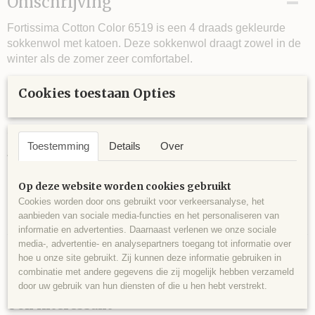
Omschrijving
Fortissima Cotton Color 6519 is een 4 draads gekleurde
sokkenwol met katoen. Deze sokkenwol draagt zowel in de
winter als de zomer zeer comfortabel.
Cookies toestaan Opties
1 bol is een paar sokken tot en met maat 44.
5 bollen voor een trui maat 42
Toestemming
Details
Over
45% katoen gemerceriseerd, 42% scheerwol en 13%
polyamide.
Op deze website worden cookies gebruikt
100 gram ca. 420 meter.
Cookies worden door ons gebruikt voor verkeersanalyse, het
aanbieden van sociale media-functies en het personaliseren van
Naalddikte 2½ - 3
informatie en advertenties. Daarnaast verlenen we onze sociale
media-, advertentie- en analysepartners toegang tot informatie over
hoe u onze site gebruikt. Zij kunnen deze informatie gebruiken in
combinatie met andere gegevens die zij mogelijk hebben verzameld
door uw gebruik van hun diensten of die u hen hebt verstrekt.
Ook interessant