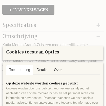
IN WINKELWAGEN
Specificaties
Looplengte
Omschrijving
Naalddikte
Katia Merino Aran (47) is een mooie heerlijk zachte
Stekenverhouding (10x10 cm)
Merinowol met Acryl. Doordat er Merinowol is gebruikt kan
Cookies toestaan Opties
bijna iedereen deze op de blote huid dragen zonder dat
deze "kriebelt". De Merino Aran is een "Easy care" garen
wat betekend dat deze makkelijk wast en zelfs in de
Toestemming
Details
Over
wasdroger kan.
De Merino Aran is al jaren bij ons een verkoopsucces door
Op deze website worden cookies gebruikt
de uitstekende prijs- kwaliteitsverhouding. De Merino Aran is
Cookies worden door ons gebruikt voor verkeersanalyse, het
een middendik garen en wordt veel gebuikt voor truien,
aanbieden van sociale media-functies en het personaliseren van
vesten en sjalen.
informatie en advertenties. Daarnaast verlenen we onze sociale
media-, advertentie- en analysepartners toegang tot informatie over