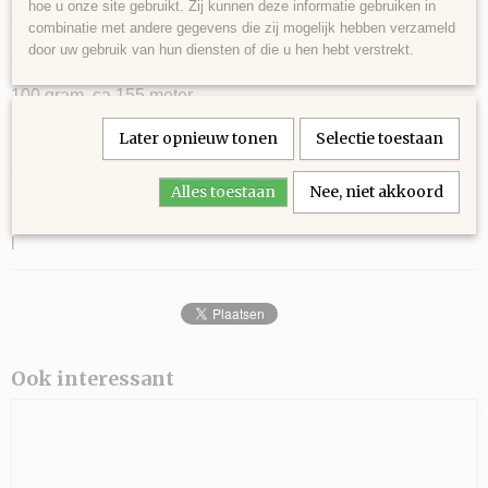
hoe u onze site gebruikt. Zij kunnen deze informatie gebruiken in
6 bollen voor maat 42
combinatie met andere gegevens die zij mogelijk hebben verzameld
door uw gebruik van hun diensten of die u hen hebt verstrekt.
52% Merinowol en 48% Acryl
100 gram. ca 155 meter.
Naalddikte: 4½ - 5½.
Later opnieuw tonen
Selectie toestaan
Stekenverhouding: 16 steken 20 naalden.
Alles toestaan
Nee, niet akkoord
l
Ook interessant