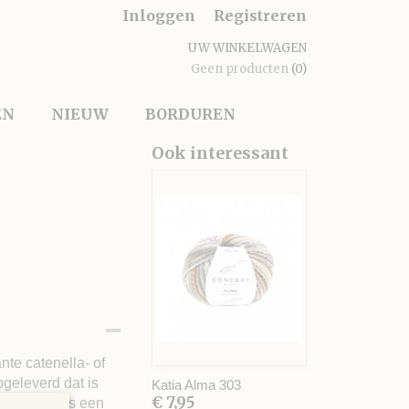
Inloggen
Registreren
UW WINKELWAGEN
Geen producten
(0)
EN
NIEUW
BORDUREN
Ook interessant
te catenella- of
geleverd dat is
Katia Alma 303
€ 7,95
aad. Alma is een