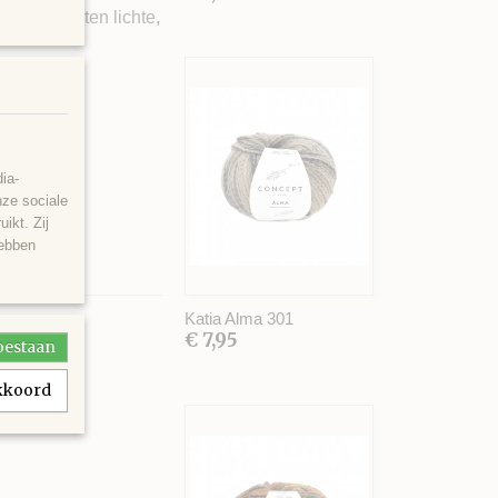
erlei soorten lichte,
ia-
nze sociale
ikt. Zij
hebben
Katia Alma 301
€ 7,95
toestaan
akkoord