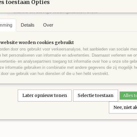
s toestaan Opties
garen met een spectaculair rendement, waarmee u snel all
warme en stevige kledingstukken breit.
mming
Details
Over
93% Merino Extrafine - 7% Polyamide
 website worden cookies gebruikt
50 gram. ca. 110 meter.
rden door ons gebruikt voor verkeersanalyse, het aanbieden van sociale med
Naalddikte: 6½-7.
n het personaliseren van informatie en advertenties. Daarnaast verlenen we o
vertentie- en analysepartners toegang tot informatie over hoe u onze site gebru
15 steken en 21 rijen.
e informatie gebruiken in combinatie met andere gegevens die zij mogelijk 
door uw gebruik van hun diensten of die u hen hebt verstrekt.
9 bollenvoor een langenmouwen trui maat 42
Later opnieuw tonen
Selectie toestaan
Alles 
Nee, niet 