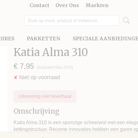
Contact
Over Ons
Markten
OIRES
PAKKETTEN
SPECIALE AANBIEDING
Katia Alma 310
€ 7,95
(inclusief btw 21%)
Niet op voorraad
✘
Uitvoering niet leverbaar
Omschrijving
Katia Alma 310 is een sponzige scheerwol met een elegan
kettingstructuur. Recente innovaties hebben een garen op
opgebouwd uit één meerkleurige en één effenkleurige dr