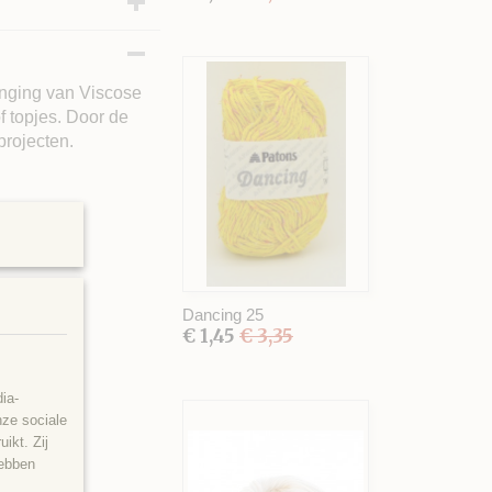
enging van Viscose
den
f topjes. Door de
projecten.
Dancing 25
€ 1,45
€ 3,35
ia-
nze sociale
ikt. Zij
hebben