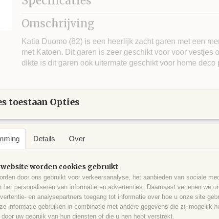
Specificaties
Netto gewicht
50,00 g
Omschrijving
Looplengte
ca. 100 m
Naalddikte
4 - 5
Katia Duomo (82) is een heerlijk zacht garen met een m
Stekenverhouding
16 steken x 23 naal
met Katoen. Dit garen is zeer geschikt voor voor vestjes o
dikte is dit garen ook uitermate geschikt voor home deco 
8 bollen voor een trui korte mouw maat 34/40.
s toestaan Opties
66% Viscose en 34% Katoen.
mming
Details
Over
 website worden cookies gebruikt
rden door ons gebruikt voor verkeersanalyse, het aanbieden van sociale med
n het personaliseren van informatie en advertenties. Daarnaast verlenen we o
vertentie- en analysepartners toegang tot informatie over hoe u onze site gebru
e informatie gebruiken in combinatie met andere gegevens die zij mogelijk 
door uw gebruik van hun diensten of die u hen hebt verstrekt.