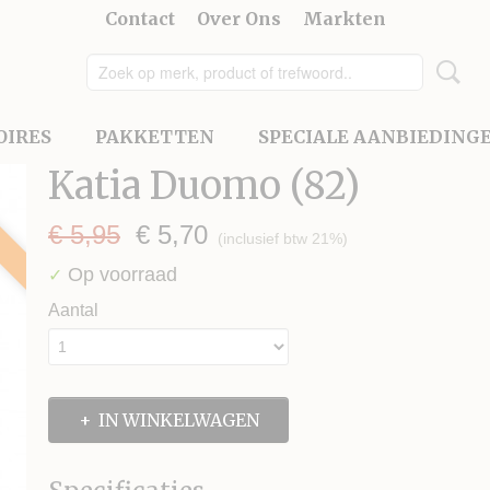
Contact
Over Ons
Markten
OIRES
PAKKETTEN
SPECIALE AANBIEDING
Katia Duomo (82)
€ 5,95
€ 5,70
(inclusief btw 21%)
Op voorraad
✓
Aantal
IN WINKELWAGEN