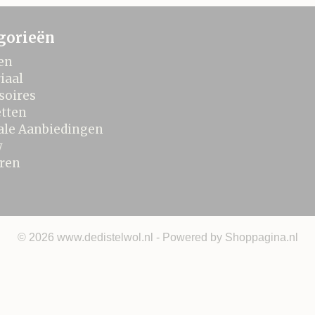
gorieën
en
iaal
soires
tten
ale Aanbiedingen
w
ren
© 2026 www.dedistelwol.nl - Powered by Shoppagina.nl