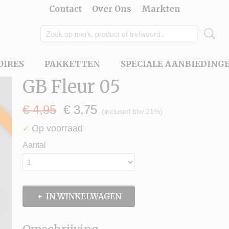
Contact
Over Ons
Markten
OIRES
PAKKETTEN
SPECIALE AANBIEDING
GB Fleur 05
€ 4,95
€ 3,75
(inclusief btw 21%)
Op voorraad
✓
Aantal
IN WINKELWAGEN