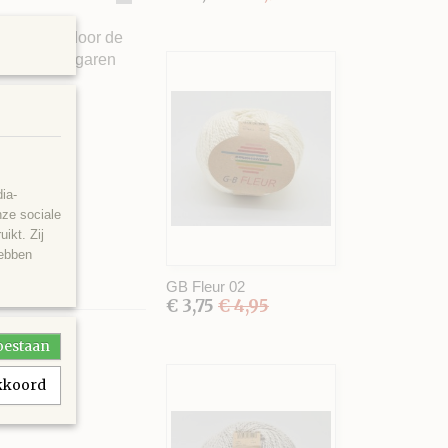
erlijk aan door de
id. Met dit garen
ia-
nze sociale
ikt. Zij
hebben
GB Fleur 02
€ 3,75
€ 4,95
toestaan
akkoord