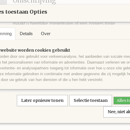
Omschrijving
s toestaan Opties
GB Fleur 05 is een katoen met zijde. Deze draad voelt he
zijde en zeer geschikt voor mensen met een gevoelige hu
maakt u heerlijke zomertruien of een zomers topje.
mming
Details
Over
10 bollen voor een trui maat 38/40
 website worden cookies gebruikt
77% katoen en 23% zijde
rden door ons gebruikt voor verkeersanalyse, het aanbieden van sociale med
n het personaliseren van informatie en advertenties. Daarnaast verlenen we o
50 gram 120 meter
vertentie- en analysepartners toegang tot informatie over hoe u onze site gebru
naalddikte 4 - 4½
e informatie gebruiken in combinatie met andere gegevens die zij mogelijk 
door uw gebruik van hun diensten of die u hen hebt verstrekt.
stekenverhouding 20 steken bij 31 naalden
Later opnieuw tonen
Selectie toestaan
Alles 
Nee, niet 