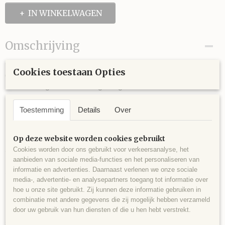
IN WINKELWAGEN
Omschrijving
Gedifra Cubetto 1120 is een leuke fantasiegaren die op
Cookies toestaan Opties
grove naald verwerkt kan worden wat een speels efect geeft.
Dit fantasiegaren kan ook goed gehaakt worden.
Toestemming
Details
Over
Dit betreft een aanbieding dus op is op!
Op deze website worden cookies gebruikt
Cookies worden door ons gebruikt voor verkeersanalyse, het
7 bollen voor trui korte mouw.
aanbieden van sociale media-functies en het personaliseren van
informatie en advertenties. Daarnaast verlenen we onze sociale
50 gram ca. 75 meter.
media-, advertentie- en analysepartners toegang tot informatie over
100% polypmide.
hoe u onze site gebruikt. Zij kunnen deze informatie gebruiken in
combinatie met andere gegevens die zij mogelijk hebben verzameld
Naalddikte 8.
door uw gebruik van hun diensten of die u hen hebt verstrekt.
steekverhouding 15 x 26.