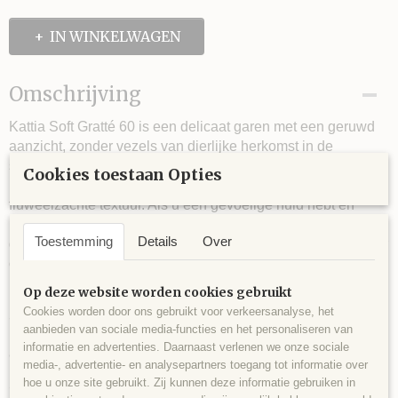
IN WINKELWAGEN
Omschrijving
Kattia Soft Gratté 60 is een delicaat garen met een geruwd
aanzicht, zonder vezels van dierlijke herkomst in de
samenstelling. Brei met ronde naald uw winterkleding of uw
Cookies toestaan Opties
basisaccessoires voor dit seizoen met een subtiele,
fluweelzachte textuur. Als u een gevoelige huid hebt en
reageert op natuurlijke wol, kunt u met uw Soft Gratté toch
Toestemming
Details
Over
gebreide kleding dragen die eruit ziet als mohair wol, zonder
ongemakken of allergische reacties.
Op deze website worden cookies gebruikt
Cookies worden door ons gebruikt voor verkeersanalyse, het
7 bollen voor maat 42.
aanbieden van sociale media-functies en het personaliseren van
informatie en advertenties. Daarnaast verlenen we onze sociale
80% acryl en 20% polymide.
media-, advertentie- en analysepartners toegang tot informatie over
hoe u onze site gebruikt. Zij kunnen deze informatie gebruiken in
50 gram ca. 150 meter.