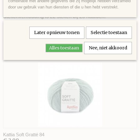
combinatie met andere gegevens die zij mogelijk hebben verzameld
Naalddikte 3 - 3½
door uw gebruik van hun diensten of die u hen hebt verstrekt.
Stekenverhouding is 22 steken bij 28 naalden.
Later opnieuw tonen
Selectie toestaan
Alles toestaan
Nee, niet akkoord
Ook interessant
Kattia Soft Gratté 84