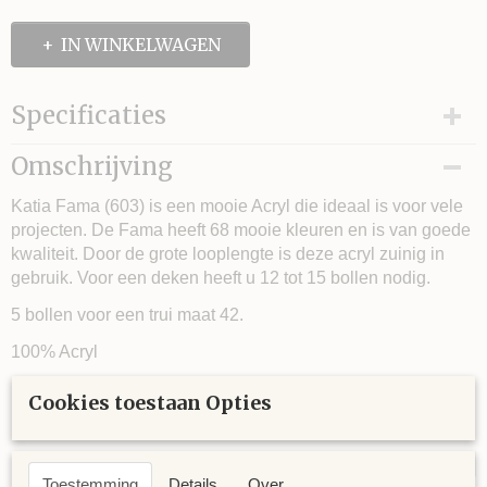
IN WINKELWAGEN
Specificaties
Looplengte
Omschrijving
Naalddikte
Katia Fama (603) is een mooie Acryl die ideaal is voor vele
Stekenverhouding (10x10 cm)
projecten. De Fama heeft 68 mooie kleuren en is van goede
kwaliteit. Door de grote looplengte is deze acryl zuinig in
gebruik. Voor een deken heeft u 12 tot 15 bollen nodig.
5 bollen voor een trui maat 42.
100% Acryl
100 gram ca. 340 meter
Cookies toestaan Opties
Naalddikte 3 - 3½
Toestemming
Details
Over