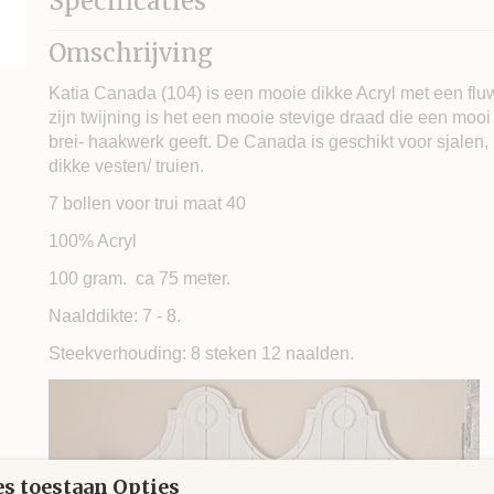
Specificaties
Looplengte
Omschrijving
Naalddikte
Stekenverhouding (10x10 cm)
Katia Canada (104) is een mooie dikke Acryl met een fluw
zijn twijning is het een mooie stevige draad die een mooi g
brei- haakwerk geeft. De Canada is geschikt voor sjalen,
dikke vesten/ truien.
7 bollen voor trui maat 40
100% Acryl
100 gram. ca 75 meter.
Naalddikte: 7 - 8.
Steekverhouding: 8 steken 12 naalden.
s toestaan Opties