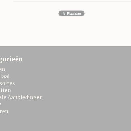
gorieën
en
iaal
soires
tten
ale Aanbiedingen
w
ren