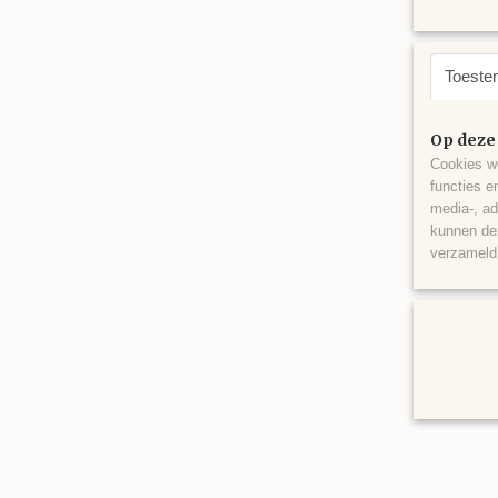
Toeste
Op deze
Cookies wo
functies e
media-, ad
kunnen dez
verzameld 