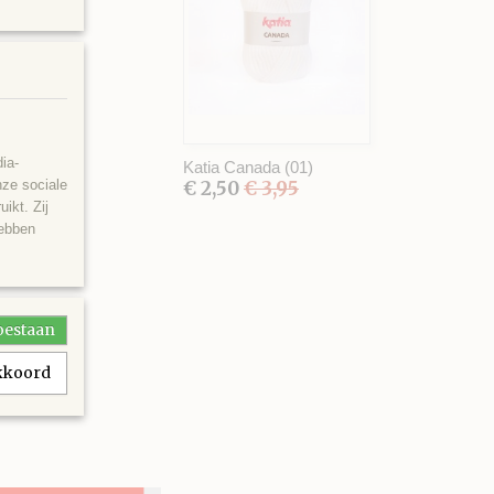
ia-
Katia Canada (01)
nze sociale
€ 2,50
€ 3,95
ikt. Zij
hebben
toestaan
akkoord