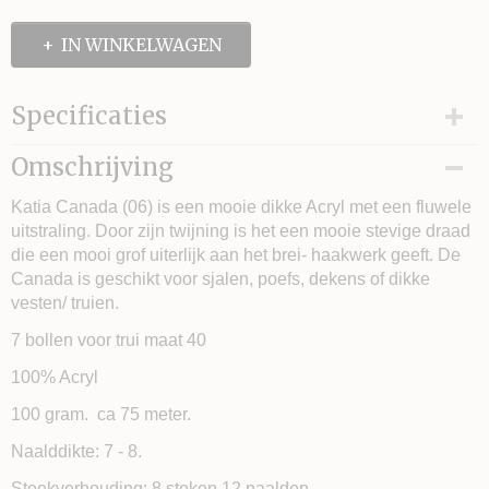
IN WINKELWAGEN
Specificaties
Looplengte
Omschrijving
Naalddikte
Katia Canada (06) is een mooie dikke Acryl met een fluwele
Stekenverhouding (10x10 cm)
uitstraling. Door zijn twijning is het een mooie stevige draad
die een mooi grof uiterlijk aan het brei- haakwerk geeft. De
Canada is geschikt voor sjalen, poefs, dekens of dikke
vesten/ truien.
7 bollen voor trui maat 40
100% Acryl
100 gram. ca 75 meter.
Naalddikte: 7 - 8.
Steekverhouding: 8 steken 12 naalden.