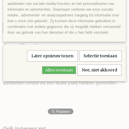
aanbieden van sociale media-functies en het personaliseren van
informatie en advertenties. Daarnaast verlenen we onze sociale
media-, advertentie- en analysepartners toegang tot informatie over
hoe u onze site gebruikt. Zij kunnen deze informatie gebruiken in
combinatie met andere gegevens die zij mogelijk hebben verzameld
IN WINKELWAGEN
door uw gebruik van hun diensten of die u hen hebt verstrekt.
Specificaties
Later opnieuw tonen
Selectie toestaan
Lengte
Omschrijving
8 m
Alles toestaan
Nee, niet akkoord
DMC Mouliné 51 - 413 is de alom bekende borduurzijde in
meer dan 400 kleuren. Wij kunnen u de DMC zo goedkoop
aanbieden omdat wij een leuke partij hebben gevonden.
Ook interessant