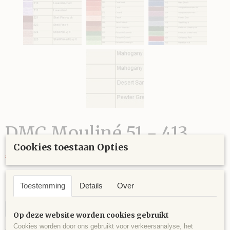
DMC Mouliné 51 - 413
Cookies toestaan Opties
€ 1,45
€ 0,75
(inclusief btw 21%)
Op voorraad
✓
Toestemming
Details
Over
Kleur
Op deze website worden cookies gebruikt
Cookies worden door ons gebruikt voor verkeersanalyse, het
Aantal