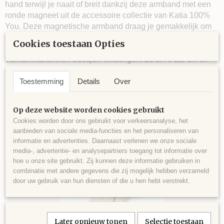
hand terwijl je naait of breit dankzij deze armband met een
ronde magneet uit de accessoire collectie van Katia 100%
You. Deze magnetische armband draag je gemakkelijk om
jouw pols, de bandjes sluiten automatisch. Deze armband,
Cookies toestaan Opties
die compatibel is met de toerenteller, wordt geleverd in een
vierkant kartonnen doosje. Afmetingen: 23 cm x 2,5 cm en
een plaat van 4 cm diameter met magneet.
Toestemming
Details
Over
Op deze website worden cookies gebruikt
Cookies worden door ons gebruikt voor verkeersanalyse, het
aanbieden van sociale media-functies en het personaliseren van
informatie en advertenties. Daarnaast verlenen we onze sociale
Ook interessant
media-, advertentie- en analysepartners toegang tot informatie over
hoe u onze site gebruikt. Zij kunnen deze informatie gebruiken in
combinatie met andere gegevens die zij mogelijk hebben verzameld
door uw gebruik van hun diensten of die u hen hebt verstrekt.
Later opnieuw tonen
Selectie toestaan